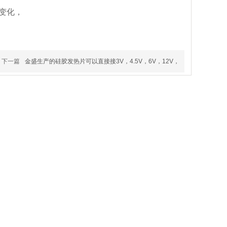
大变化，
下一篇
金盛生产的硅胶发热片可以直接接3V，4.5V，6V，12V，