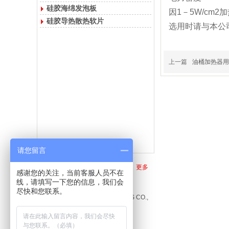
硅胶海绵发泡板
因1－5W/c
硅胶导热散热软片
选用时请与本公
上一篇
油桶加热器用
请您留言
联系我们
更多
感谢您的关注，当前客服人员不在
线，请填写一下您的信息，我们会
惠州市金盛电热制品有限公司
尽快和您联系。
KING HEATERS PRODUCTS CO.,
LTD
电話: 0752-5339129